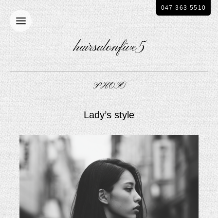
047-363-5510
hairsalonfive5
PHOTO
Lady’s style